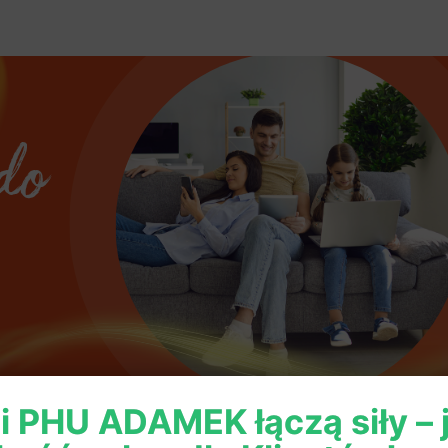
 i PHU ADAMEK łączą siły –