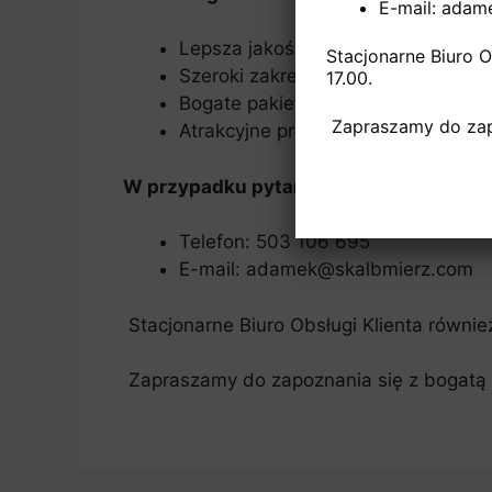
E-mail: ada
Lepsza jakość usług – gwarancja n
Stacjonarne Biuro 
Szeroki zakres ofert – dostosowan
17.00.
Bogate pakiety Telewizyjne – w różn
Zapraszamy do zapoz
Atrakcyjne promocje – skierowane d
W przypadku pytań zapraszamy do kon
Telefon: 503 106 695
E-mail: adamek@skalbmierz.com
Stacjonarne Biuro Obsługi Klienta równi
Zapraszamy do zapoznania się z bogatą of