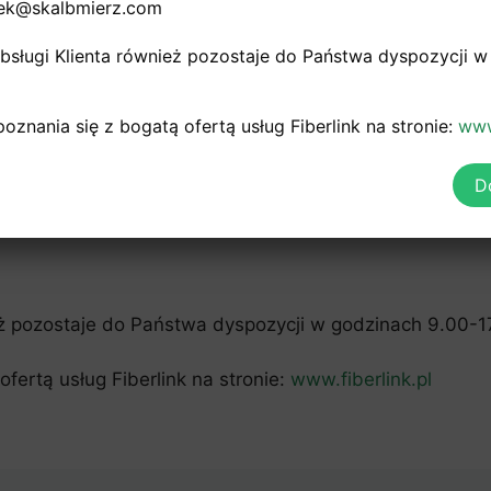
mek@skalbmierz.com
iezawodności i nowoczesnych rozwiązań technologiczny
Obsługi Klienta również pozostaje do Państwa dyspozycji w
y do indywidualnych potrzeb Klientów.
ych wariantach w wersji mobilnej i stacjonarnej.
nania się z bogatą ofertą usług Fiberlink na stronie:
www
o stałych i nowych Klientów.
D
taktu:
eż pozostaje do Państwa dyspozycji w godzinach 9.00-1
ertą usług Fiberlink na stronie:
www.fiberlink.pl