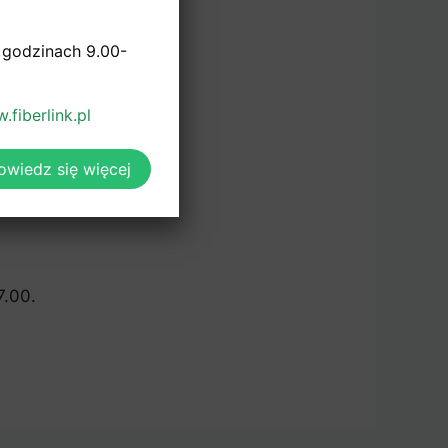
ch.
 godzinach 9.00-
.fiberlink.pl
owiedz się więcej
7.00.