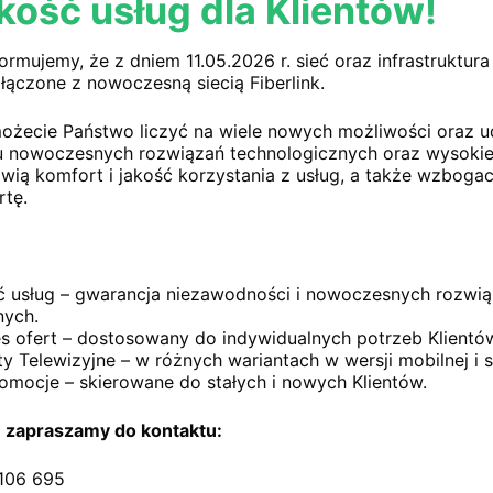
kość usług dla Klientów!
ormujemy, że z dniem 11.05.2026 r. sieć oraz infrastruktur
ączone z nowoczesną siecią Fiberlink.
 możecie Państwo liczyć na wiele nowych możliwości oraz u
u nowoczesnych rozwiązań technologicznych oraz wysokiej
 11.05.2026 r. sieć oraz infrastruktura operatora PHU
wią komfort i jakość korzystania z usług, a także wzboga
tę.
yć na wiele nowych możliwości oraz udogodnień, które 
 jakości serwisu technicznego poprawią komfort i jakoś
ć usług – gwarancja niezawodności i nowoczesnych rozwi
nych.
es ofert – dostosowany do indywidualnych potrzeb Klientó
u KPO abonenci sieci radiowej będą mogli w najbliższym c
y Telewizyjne – w różnych wariantach w wersji mobilnej i s
omocje – skierowane do stałych i nowych Klientów.
nie też zmodernizowana z technologii GPON do technol
 zapraszamy do kontaktu:
stwa świadczyć prędkości do 5Gb/s.
 106 695