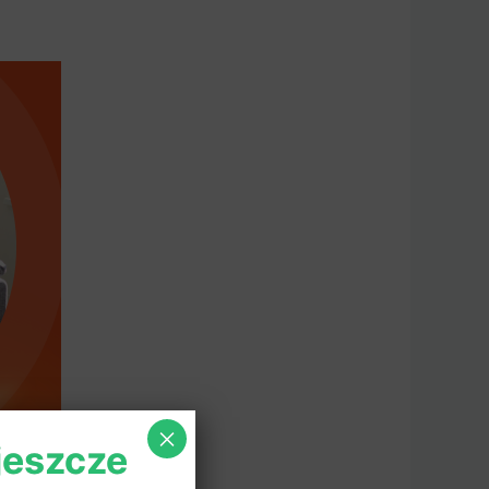
×
 jeszcze