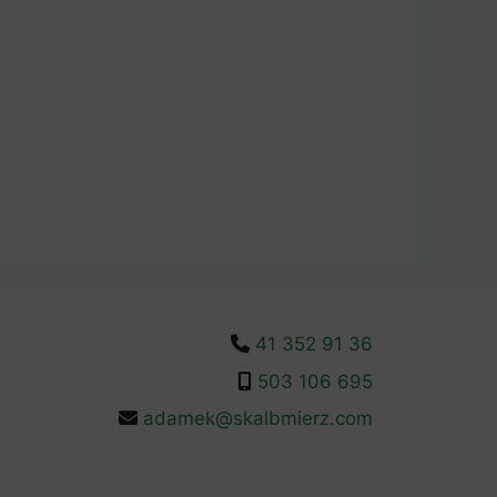
41 352 91 36
503 106 695
adamek@skalbmierz.com