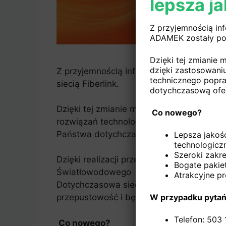
lepsza ja
Z przyjemnością inf
ADAMEK zostały poł
Dzięki tej zmianie
dzięki zastosowani
Z przyjemnością informujemy, że z dniem
technicznego popra
siecią Fiberlink.
dotychczasową ofer
Dzięki tej zmianie możecie Państwo licz
Co nowego?
rozwiązań technologicznych oraz wysokiej
Państwa dotychczasową ofertę.
Lepsza jakoś
technologicz
Szeroki zakr
Dzięki realizacji przez Fiberlink projekt
Bogate pakiet
Światłowodowego
Atrakcyjne pr
Dotychczasowa sieć światłowodowa zosta
W przypadku pytań
przepustowość i będziemy mogli dla Pań
Telefon: 503
Co nowego?